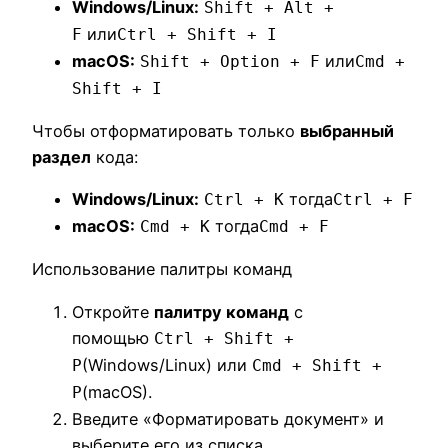
Windows/Linux:
Shift + Alt +
или
F
Ctrl + Shift + I
macOS:
или
Shift + Option + F
Cmd +
Shift + I
Чтобы отформатировать только
выбранный
раздел
кода:
Windows/Linux:
тогда
Ctrl + K
Ctrl + F
macOS:
тогда
Cmd + K
Cmd + F
Использование палитры команд
Откройте
палитру команд
с
помощью
Ctrl + Shift +
(Windows/Linux) или
P
Cmd + Shift +
(macOS).
P
Введите «Форматировать документ» и
выберите его из списка.